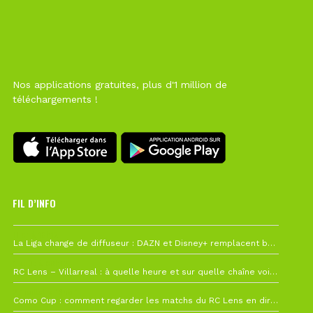
Nos applications gratuites, plus d'1 million de
téléchargements !
FIL D’INFO
Hier à 10h12
La Liga change de diffuseur : DAZN et Disney+ remplacent beIN Sports !
1 août à 09h19
RC Lens – Villarreal : à quelle heure et sur quelle chaîne voir la finale de la Como Cup ?
27 juillet à 19h57
Como Cup : comment regarder les matchs du RC Lens en direct ?