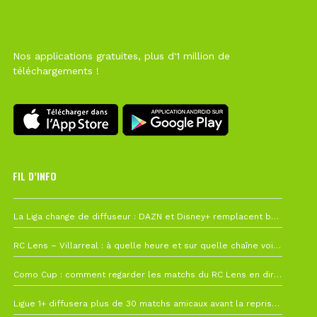
Nos applications gratuites, plus d'1 million de
téléchargements !
FIL D’INFO
Hier à 10h12
La Liga change de diffuseur : DAZN et Disney+ remplacent beIN Sports !
1 août à 09h19
RC Lens – Villarreal : à quelle heure et sur quelle chaîne voir la finale de la Como Cup ?
27 juillet à 19h57
Como Cup : comment regarder les matchs du RC Lens en direct ?
22 juillet à 19h16
Ligue 1+ diffusera plus de 30 matchs amicaux avant la reprise de la Ligue 1