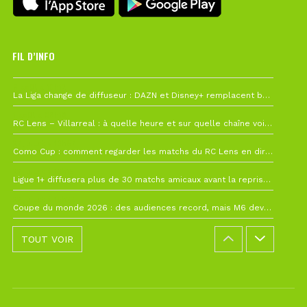
FIL D’INFO
6 août à 10h12
La Liga change de diffuseur : DAZN et Disney+ remplacent beIN Sports !
1 août à 09h19
RC Lens – Villarreal : à quelle heure et sur quelle chaîne voir la finale de la Como Cup ?
27 juillet à 19h57
Como Cup : comment regarder les matchs du RC Lens en direct ?
22 juillet à 19h16
Ligue 1+ diffusera plus de 30 matchs amicaux avant la reprise de la Ligue 1
22 juillet à 15h22
Coupe du monde 2026 : des audiences record, mais M6 devrait perdre très gros !
TOUT VOIR