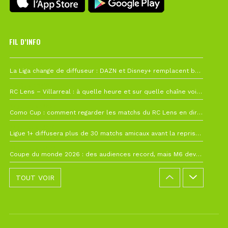
FIL D’INFO
Hier à 10h12
La Liga change de diffuseur : DAZN et Disney+ remplacent beIN Sports !
1 août à 09h19
RC Lens – Villarreal : à quelle heure et sur quelle chaîne voir la finale de la Como Cup ?
27 juillet à 19h57
Como Cup : comment regarder les matchs du RC Lens en direct ?
22 juillet à 19h16
Ligue 1+ diffusera plus de 30 matchs amicaux avant la reprise de la Ligue 1
22 juillet à 15h22
Coupe du monde 2026 : des audiences record, mais M6 devrait perdre très gros !
TOUT VOIR