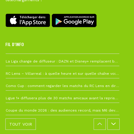
FIL D’INFO
6 août à 10h12
La Liga change de diffuseur : DAZN et Disney+ remplacent beIN Sports !
1 août à 09h19
RC Lens – Villarreal : à quelle heure et sur quelle chaîne voir la finale de la Como Cup ?
27 juillet à 19h57
Como Cup : comment regarder les matchs du RC Lens en direct ?
22 juillet à 19h16
Ligue 1+ diffusera plus de 30 matchs amicaux avant la reprise de la Ligue 1
22 juillet à 15h22
Coupe du monde 2026 : des audiences record, mais M6 devrait perdre très gros !
TOUT VOIR