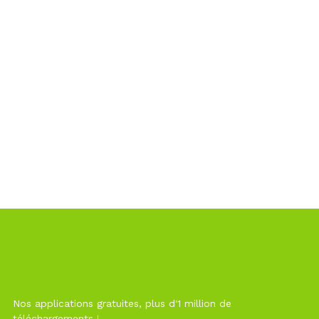
Nos applications gratuites, plus d'1 million de
téléchargements !