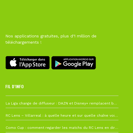
Nos applications gratuites, plus d'1 million de
téléchargements !
FIL D’INFO
Hier à 10h12
La Liga change de diffuseur : DAZN et Disney+ remplacent beIN Sports !
1 août à 09h19
RC Lens – Villarreal : à quelle heure et sur quelle chaîne voir la finale de la Como Cup ?
27 juillet à 19h57
Como Cup : comment regarder les matchs du RC Lens en direct ?