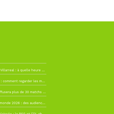
h19
RC Lens – Villarreal : à quelle heure et sur quelle chaîne voir la finale de la Como Cup ?
 19h57
Como Cup : comment regarder les matchs du RC Lens en direct ?
 19h16
Ligue 1+ diffusera plus de 30 matchs amicaux avant la reprise de la Ligue 1
 15h22
Coupe du monde 2026 : des audiences record, mais M6 devrait perdre très gros !
 12h21
Ligue 1+ délaissée : le PSG et l’OL choisissent d’autres diffuseurs pour leur reprise