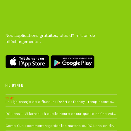
Nos applications gratuites, plus d'1 million de
téléchargements !
FIL D’INFO
10h12
La Liga change de diffuseur : DAZN et Disney+ remplacent beIN Sports !
1 août à 09h19
RC Lens – Villarreal : à quelle heure et sur quelle chaîne voir la finale de la Como Cup ?
27 juillet à 19h57
Como Cup : comment regarder les matchs du RC Lens en direct ?