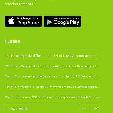
téléchargements !
FIL D’INFO
6 août à 10h12
La Liga change de diffuseur : DAZN et Disney+ remplacent beIN Sports !
1 août à 09h19
RC Lens – Villarreal : à quelle heure et sur quelle chaîne voir la finale de la Como Cup ?
27 juillet à 19h57
Como Cup : comment regarder les matchs du RC Lens en direct ?
22 juillet à 19h16
Ligue 1+ diffusera plus de 30 matchs amicaux avant la reprise de la Ligue 1
22 juillet à 15h22
Coupe du monde 2026 : des audiences record, mais M6 devrait perdre très gros !
TOUT VOIR