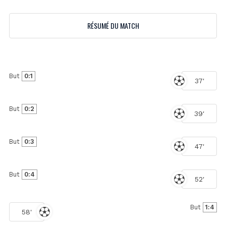
RÉSUMÉ DU MATCH
But
0:1
37'
But
0:2
39'
But
0:3
47'
But
0:4
52'
But
1:4
58'