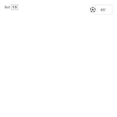
But
1:5
65'