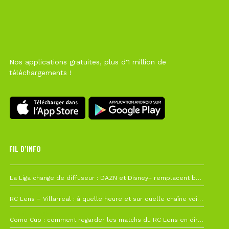
Nos applications gratuites, plus d'1 million de
téléchargements !
FIL D’INFO
6 août à 10h12
La Liga change de diffuseur : DAZN et Disney+ remplacent beIN Sports !
1 août à 09h19
RC Lens – Villarreal : à quelle heure et sur quelle chaîne voir la finale de la Como Cup ?
27 juillet à 19h57
Como Cup : comment regarder les matchs du RC Lens en direct ?