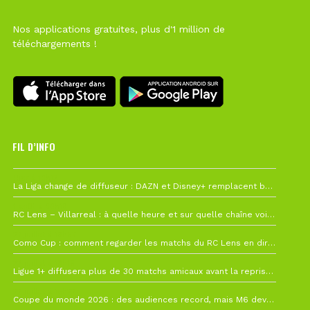
Nos applications gratuites, plus d'1 million de
téléchargements !
FIL D’INFO
Hier à 10h12
La Liga change de diffuseur : DAZN et Disney+ remplacent beIN Sports !
1 août à 09h19
RC Lens – Villarreal : à quelle heure et sur quelle chaîne voir la finale de la Como Cup ?
27 juillet à 19h57
Como Cup : comment regarder les matchs du RC Lens en direct ?
22 juillet à 19h16
Ligue 1+ diffusera plus de 30 matchs amicaux avant la reprise de la Ligue 1
22 juillet à 15h22
Coupe du monde 2026 : des audiences record, mais M6 devrait perdre très gros !