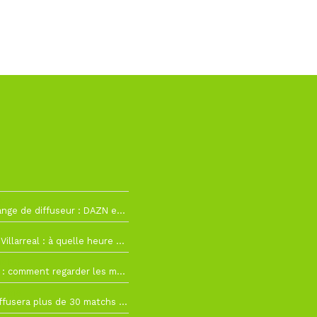
h12
La Liga change de diffuseur : DAZN et Disney+ remplacent beIN Sports !
h19
RC Lens – Villarreal : à quelle heure et sur quelle chaîne voir la finale de la Como Cup ?
 19h57
Como Cup : comment regarder les matchs du RC Lens en direct ?
 19h16
Ligue 1+ diffusera plus de 30 matchs amicaux avant la reprise de la Ligue 1