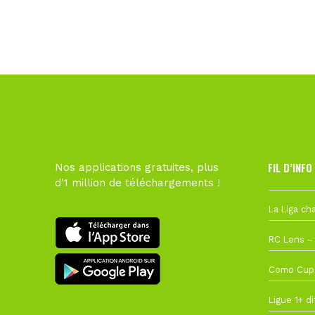
FIL D’INFO
Nos applications gratuites, plus
d'1 million de téléchargements !
6 août à 10
1 août à 09
27 juillet à
22 juillet à