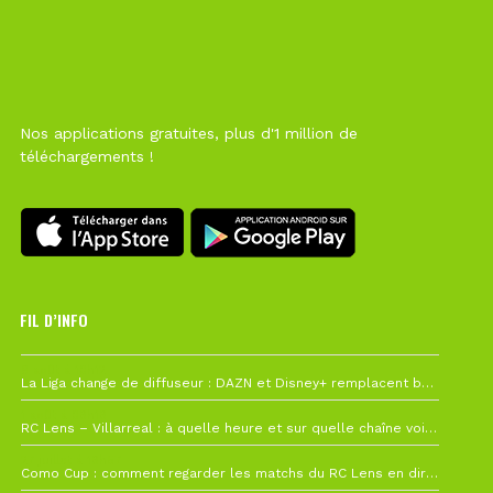
Nos applications gratuites, plus d'1 million de
téléchargements !
FIL D’INFO
6 août à 10h12
La Liga change de diffuseur : DAZN et Disney+ remplacent beIN Sports !
1 août à 09h19
RC Lens – Villarreal : à quelle heure et sur quelle chaîne voir la finale de la Como Cup ?
27 juillet à 19h57
Como Cup : comment regarder les matchs du RC Lens en direct ?