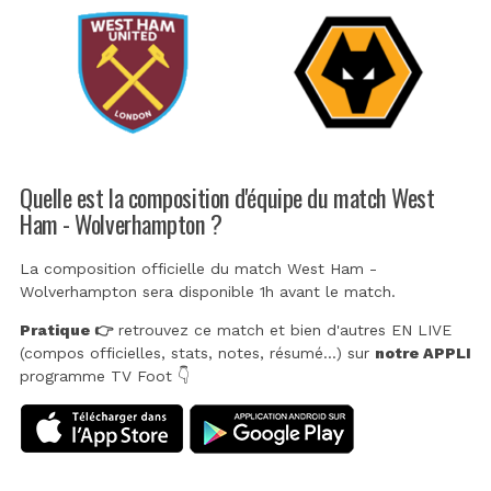
Quelle est la composition d'équipe du match West
Ham - Wolverhampton ?
La composition officielle du match West Ham -
Wolverhampton sera disponible 1h avant le match.
Pratique 👉
retrouvez ce match et bien d'autres EN LIVE
(compos officielles, stats, notes, résumé...) sur
notre APPLI
programme TV Foot 👇