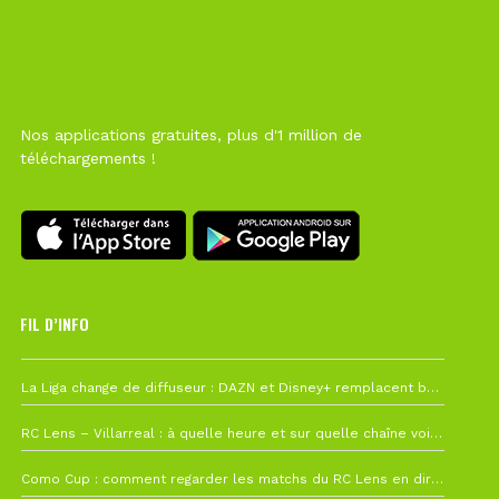
Nos applications gratuites, plus d'1 million de
téléchargements !
FIL D’INFO
Hier à 10h12
La Liga change de diffuseur : DAZN et Disney+ remplacent beIN Sports !
1 août à 09h19
RC Lens – Villarreal : à quelle heure et sur quelle chaîne voir la finale de la Como Cup ?
27 juillet à 19h57
Como Cup : comment regarder les matchs du RC Lens en direct ?