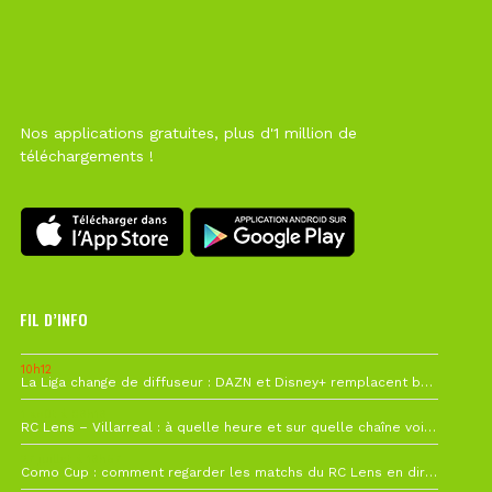
Nos applications gratuites, plus d'1 million de
téléchargements !
FIL D’INFO
10h12
La Liga change de diffuseur : DAZN et Disney+ remplacent beIN Sports !
1 août à 09h19
RC Lens – Villarreal : à quelle heure et sur quelle chaîne voir la finale de la Como Cup ?
27 juillet à 19h57
Como Cup : comment regarder les matchs du RC Lens en direct ?