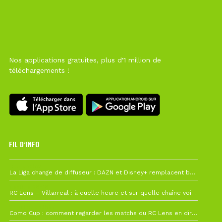
Nos applications gratuites, plus d'1 million de
téléchargements !
FIL D’INFO
Hier à 10h12
La Liga change de diffuseur : DAZN et Disney+ remplacent beIN Sports !
1 août à 09h19
RC Lens – Villarreal : à quelle heure et sur quelle chaîne voir la finale de la Como Cup ?
27 juillet à 19h57
Como Cup : comment regarder les matchs du RC Lens en direct ?