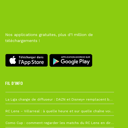
Nos applications gratuites, plus d'1 million de
téléchargements !
FIL D’INFO
6 août à 10h12
La Liga change de diffuseur : DAZN et Disney+ remplacent beIN Sports !
1 août à 09h19
RC Lens – Villarreal : à quelle heure et sur quelle chaîne voir la finale de la Como Cup ?
27 juillet à 19h57
Como Cup : comment regarder les matchs du RC Lens en direct ?