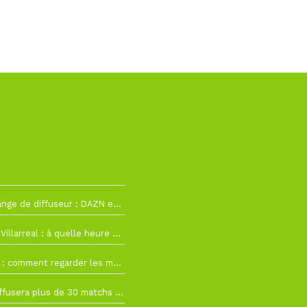
2
La Liga change de diffuseur : DAZN et Disney+ remplacent beIN Sports !
h19
RC Lens – Villarreal : à quelle heure et sur quelle chaîne voir la finale de la Como Cup ?
 19h57
Como Cup : comment regarder les matchs du RC Lens en direct ?
 19h16
Ligue 1+ diffusera plus de 30 matchs amicaux avant la reprise de la Ligue 1