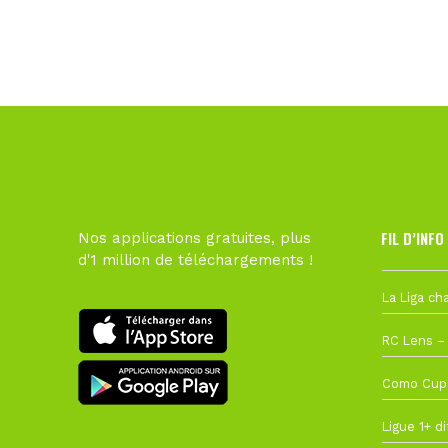
FIL D’INFO
Nos applications gratuites, plus
d'1 million de téléchargements !
Hier à 10h1
1 août à 09
27 juillet à
22 juillet à