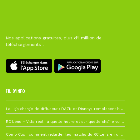
Nos applications gratuites, plus d'1 million de
téléchargements !
FIL D’INFO
6 août à 10h12
La Liga change de diffuseur : DAZN et Disney+ remplacent beIN Sports !
1 août à 09h19
RC Lens – Villarreal : à quelle heure et sur quelle chaîne voir la finale de la Como Cup ?
27 juillet à 19h57
Como Cup : comment regarder les matchs du RC Lens en direct ?