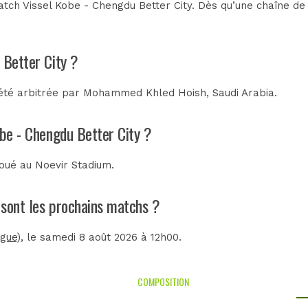
tch Vissel Kobe - Chengdu Better City. Dès qu’une chaîne de t
 Better City ?
 été arbitrée par
Mohammed Khled Hoish, Saudi Arabia
.
obe - Chengdu Better City ?
joué au
Noevir Stadium
.
s sont les prochains matchs ?
ague)
, le samedi 8 août 2026 à 12h00.
COMPOSITION