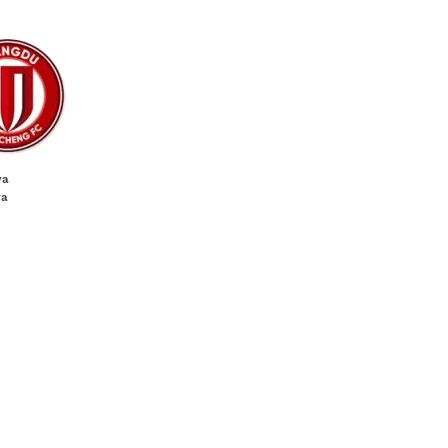
va
va