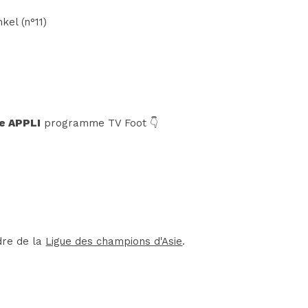
kel (n°11)
e APPLI
programme TV Foot 👇
dre de la
Ligue des champions d'Asie
.