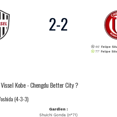
2
-
2
46'
Felipe Sil
77'
Felipe Sil
h Vissel Kobe - Chengdu Better City ?
 Yoshida (4-3-3)
Gardien :
Shuichi Gonda (n°71)