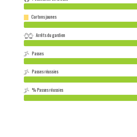
Cartons jaunes
Arrêts du gardien
Passes
Passes réussies
% Passes réussies