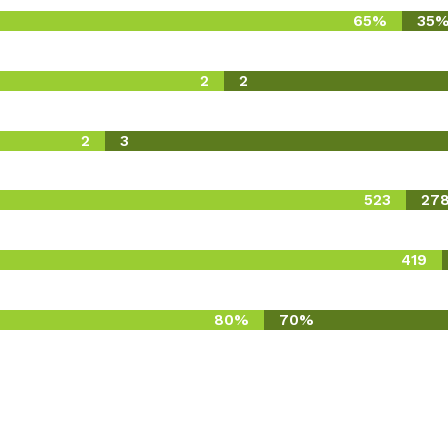
65%
35
2
2
2
3
523
27
419
80%
70%