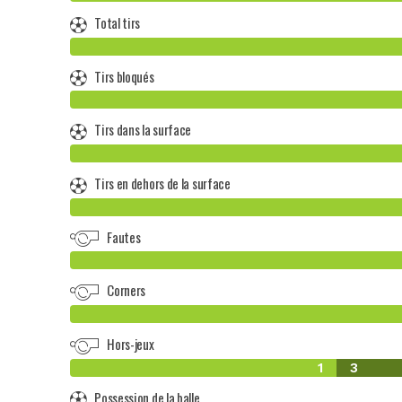
Total tirs
Tirs bloqués
Tirs dans la surface
Tirs en dehors de la surface
Fautes
Corners
Hors-jeux
1
3
Possession de la balle