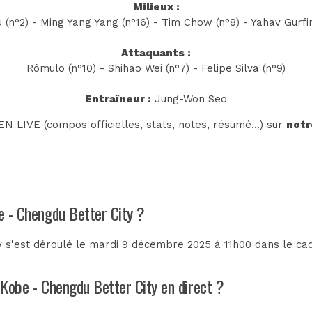
Milieux :
(n°2) - Ming Yang Yang (n°16) - Tim Chow (n°8) - Yahav Gurfin
Attaquants :
Rômulo (n°10) - Shihao Wei (n°7) - Felipe Silva (n°9)
Entraîneur :
Jung-Won Seo
N LIVE (compos officielles, stats, notes, résumé...) sur
notr
be - Chengdu Better City ?
y s'est déroulé le mardi 9 décembre 2025 à 11h00 dans le ca
l Kobe - Chengdu Better City en direct ?