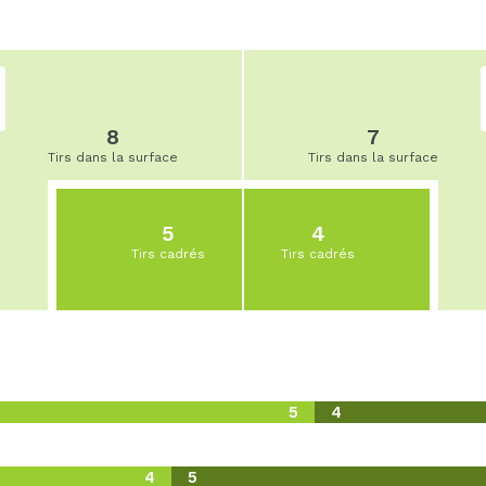
8
7
Tirs dans la surface
Tirs dans la surface
5
4
Tirs cadrés
Tirs cadrés
5
4
4
5