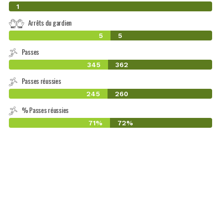
0
1
Arrêts du gardien
5
5
Passes
345
362
Passes réussies
245
260
% Passes réussies
71%
72%