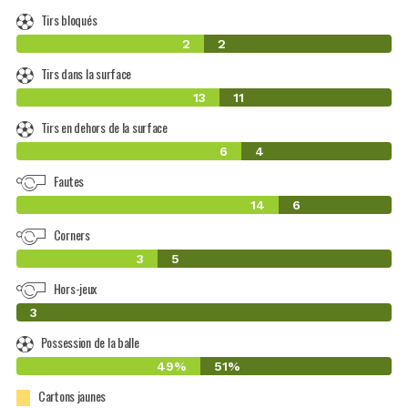
Tirs bloqués
2
2
Tirs dans la surface
13
11
Tirs en dehors de la surface
6
4
Fautes
14
6
Corners
3
5
Hors-jeux
0
3
Possession de la balle
49%
51%
Cartons jaunes