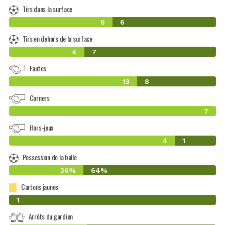
Tirs dans la surface
6
6
Tirs en dehors de la surface
4
7
Fautes
13
8
Corners
7
Hors-jeux
4
1
Possession de la balle
36%
64%
Cartons jaunes
0
1
Arrêts du gardien