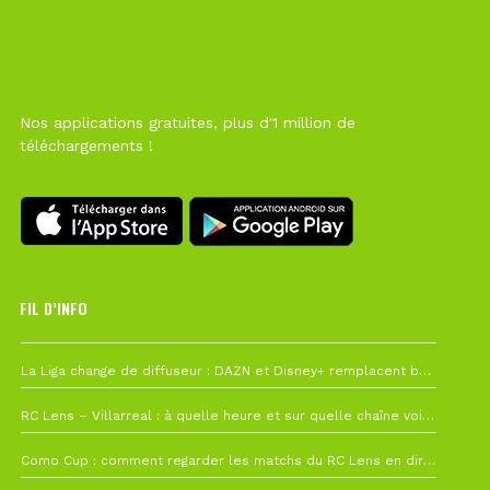
Nos applications gratuites, plus d'1 million de
téléchargements !
FIL D’INFO
6 août à 10h12
La Liga change de diffuseur : DAZN et Disney+ remplacent beIN Sports !
1 août à 09h19
RC Lens – Villarreal : à quelle heure et sur quelle chaîne voir la finale de la Como Cup ?
27 juillet à 19h57
Como Cup : comment regarder les matchs du RC Lens en direct ?