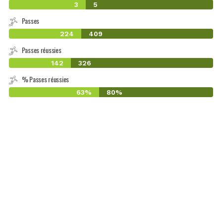
3
5
Passes
224
409
Passes réussies
142
326
% Passes réussies
63%
80%