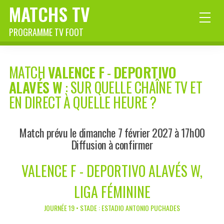
MATCHS TV
PROGRAMME TV FOOT
MATCH
VALENCE F
-
DEPORTIVO
ALAVÉS W
: SUR QUELLE CHAÎNE TV ET
EN DIRECT À QUELLE HEURE ?
Match prévu le dimanche 7 février 2027 à 17h00
Diffusion à confirmer
VALENCE F - DEPORTIVO ALAVÉS W,
LIGA FÉMININE
JOURNÉE 19 • STADE : ESTADIO ANTONIO PUCHADES