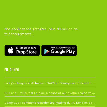
Nos applications gratuites, plus d'1 million de
téléchargements !
FIL D’INFO
Hier à 10h12
La Liga change de diffuseur : DAZN et Disney+ remplacent beIN Sports !
1 août à 09h19
RC Lens – Villarreal : à quelle heure et sur quelle chaîne voir la finale de la Como Cup ?
27 juillet à 19h57
Como Cup : comment regarder les matchs du RC Lens en direct ?