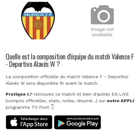
Quelle est la composition d'équipe du match Valence F
- Deportivo Alavés W ?
La composition officielle du match Valence F - Deportivo
Alavés W sera disponible 1h avant le match.
Pratique 👉
retrouvez ce match et bien d'autres EN LIVE
(compos officielles, stats, notes, résumé...) sur
notre APPLI
programme TV Foot 👇