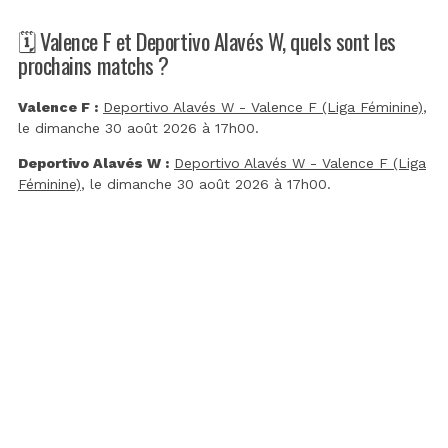
🗓️ Valence F et Deportivo Alavés W, quels sont les
prochains matchs ?
Valence F :
Deportivo Alavés W - Valence F (Liga Féminine)
,
le dimanche 30 août 2026 à 17h00.
Deportivo Alavés W :
Deportivo Alavés W - Valence F (Liga
Féminine)
, le dimanche 30 août 2026 à 17h00.