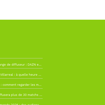
h12
La Liga change de diffuseur : DAZN et Disney+ remplacent beIN Sports !
h19
RC Lens – Villarreal : à quelle heure et sur quelle chaîne voir la finale de la Como Cup ?
 19h57
Como Cup : comment regarder les matchs du RC Lens en direct ?
 19h16
Ligue 1+ diffusera plus de 30 matchs amicaux avant la reprise de la Ligue 1
 15h22
Coupe du monde 2026 : des audiences record, mais M6 devrait perdre très gros !