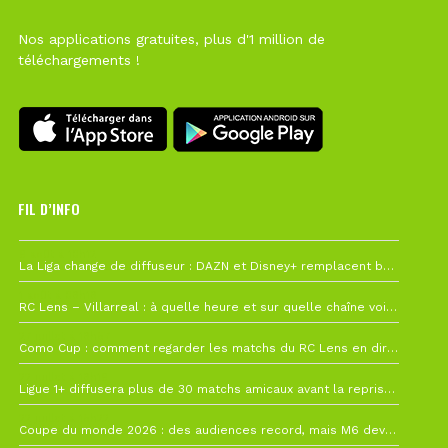
Nos applications gratuites, plus d'1 million de
téléchargements !
FIL D’INFO
6 août à 10h12
La Liga change de diffuseur : DAZN et Disney+ remplacent beIN Sports !
1 août à 09h19
RC Lens – Villarreal : à quelle heure et sur quelle chaîne voir la finale de la Como Cup ?
27 juillet à 19h57
Como Cup : comment regarder les matchs du RC Lens en direct ?
22 juillet à 19h16
Ligue 1+ diffusera plus de 30 matchs amicaux avant la reprise de la Ligue 1
22 juillet à 15h22
Coupe du monde 2026 : des audiences record, mais M6 devrait perdre très gros !