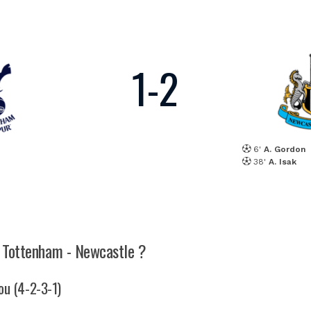
1
-
2
6'
A. Gordon
38'
A. Isak
ch Tottenham - Newcastle ?
lou (4-2-3-1)