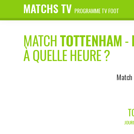
MATCHS TV
PROGRAMME TV FOOT
MATCH
TOTTENHAM
-
À QUELLE HEURE ?
Match 
T
JOURN