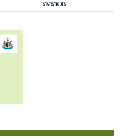
STATISTIQUES