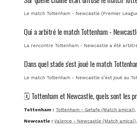
Le match Tottenham - Newcastle (Premier League) 
Qui a arbitré le match Tottenham - Newcastl
La rencontre Tottenham - Newcastle a été arbit
Dans quel stade s'est joué le match Tottenh
Le match Tottenham - Newcastle s'est joué au
To
🗓️ Tottenham et Newcastle, quels sont les 
Tottenham :
Tottenham - Getafe (Match amical)
,
Newcastle :
Valence - Newcastle (Match amical)