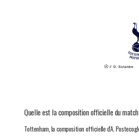
4'
D. Solanke
Quelle est la composition officielle du mat
Tottenham, la composition officielle d'A. Postecog