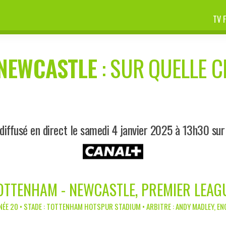
TV 
NEWCASTLE
: SUR QUELLE C
diffusé en direct le samedi 4 janvier 2025 à 13h30 sur
OTTENHAM - NEWCASTLE, PREMIER LEAG
ÉE 20 • STADE : TOTTENHAM HOTSPUR STADIUM • ARBITRE : ANDY MADLEY, E