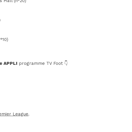
s Hall (n°20)
)
°10)
e APPLI
programme TV Foot 👇
emier League
.