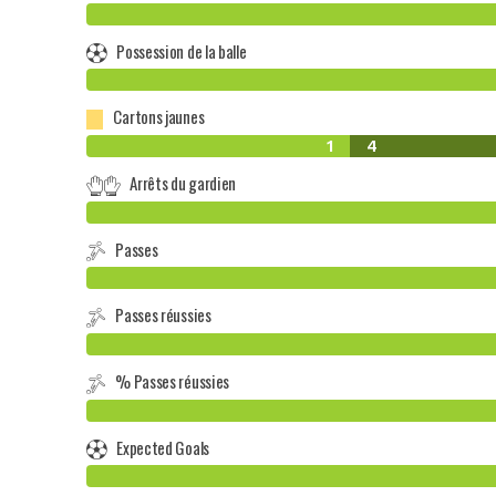
Possession de la balle
Cartons jaunes
1
4
Arrêts du gardien
Passes
Passes réussies
% Passes réussies
Expected Goals