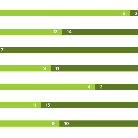
6
3
13
14
7
9
11
4
3
11
15
9
10