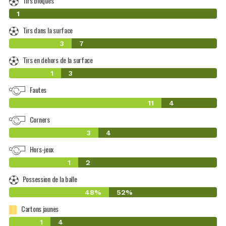
Tirs bloqués
0
1
Tirs dans la surface
3
7
Tirs en dehors de la surface
1
3
Fautes
11
4
Corners
3
4
Hors-jeux
1
2
Possession de la balle
48%
52%
Cartons jaunes
1
4