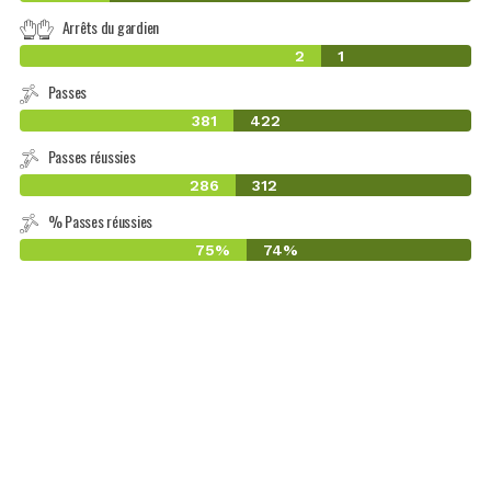
Arrêts du gardien
2
1
Passes
381
422
Passes réussies
286
312
% Passes réussies
75%
74%