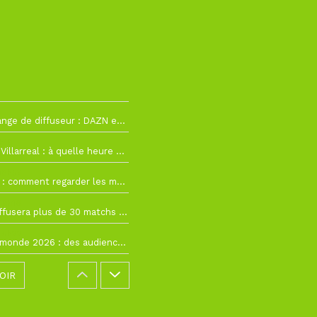
La Liga change de diffuseur : DAZN et Disney+ remplacent beIN Sports !
h19
RC Lens – Villarreal : à quelle heure et sur quelle chaîne voir la finale de la Como Cup ?
 19h57
Como Cup : comment regarder les matchs du RC Lens en direct ?
 19h16
Ligue 1+ diffusera plus de 30 matchs amicaux avant la reprise de la Ligue 1
 15h22
Coupe du monde 2026 : des audiences record, mais M6 devrait perdre très gros !
OIR