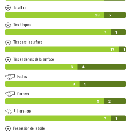
Total tirs
23
5
Tirs bloqués
7
1
Tirs dans la surface
17
1
Tirs en dehors de la surface
6
4
Fautes
8
5
Corners
9
2
Hors-jeux
7
1
Possession de la balle