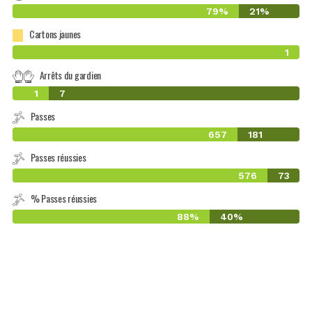
79%
21%
Cartons jaunes
1
Arrêts du gardien
1
7
Passes
657
181
Passes réussies
576
73
% Passes réussies
88%
40%