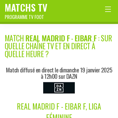
MATCHS TV
PROGRAMME TV FOOT
MATCH
REAL MADRID F
-
EIBAR F
: SUR
QUELLE CHAÎNE TV ET EN DIRECT À
QUELLE HEURE ?
Match diffusé en direct le dimanche 19 janvier 2025
à 12h00 sur DAZN
REAL MADRID F - EIBAR F, LIGA
FÉMININE