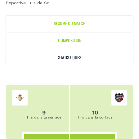
Deportiva Luis de Sol
.
RÉSUMÉ DU MATCH
COMPOSITION
STATISTIQUES
9
10
Tirs dans la surface
Tirs dans la surface