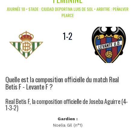
JOURNÉE 10 • STADE : CIUDAD DEPORTIVA LUIS DE SOL • ARBITRE : PEÑALVER
PEARCE
1
-
2
Quelle est la composition officielle du match Real
Betis F - Levante F ?
Real Betis F, la composition officielle de Joseba Aguirre (4-
1-3-2)
Gardien :
Noelia Gil (n°1)