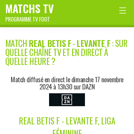
MATCHS TV
PROGRAMME TV FOOT
MATCH
REAL BETIS F
-
LEVANTE F
: SUR
QUELLE CHAÎNE TV ET EN DIRECT À
QUELLE HEURE ?
Match diffusé en direct le dimanche 17 novembre
2024 à 13h30 sur DAZN
REAL BETIS F - LEVANTE F, LIGA
FÉMININE