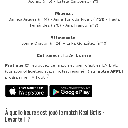
Alonso (n°5) - Estela Carbonell (n°3)
Milieux :
Daniela Arques (n°14) - Anna Torrodà Ricart (n°21) - Paula
Fernández (n°6) - Ana Franco (n°7)
Attaquants :
Ivonne Chacón (n°24) - Érika González (n°10)
Entraîneur :
Roger Lamesa
Pratique 👉
retrouvez ce match et bien d'autres EN LIVE
(compos officielles, stats, notes, résumé...) sur
notre APPLI
programme TV Foot 👇
À quelle heure s'est joué le match Real Betis F -
Levante F ?