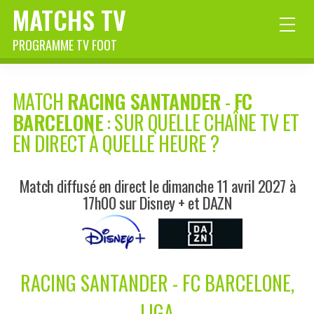
MATCHS TV
PROGRAMME TV FOOT
MATCH
RACING SANTANDER
-
FC
BARCELONE
: SUR QUELLE CHAÎNE TV ET
EN DIRECT À QUELLE HEURE ?
Match diffusé en direct le dimanche 11 avril 2027 à
17h00 sur Disney + et DAZN
RACING SANTANDER - FC BARCELONE,
LIGA