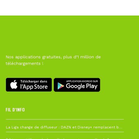
Nos applications gratuites, plus d'1 million de
téléchargements !
FIL D’INFO
6 août à 10h12
La Liga change de diffuseur : DAZN et Disney+ remplacent beIN Sports !
1 août à 09h19