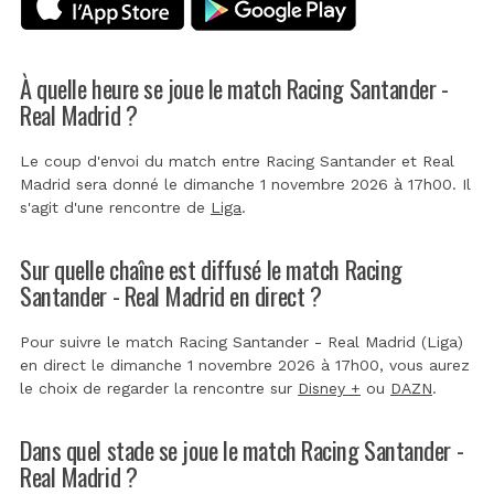
À quelle heure se joue le match Racing Santander -
Real Madrid ?
Le coup d'envoi du match entre Racing Santander et Real
Madrid sera donné le dimanche 1 novembre 2026 à 17h00. Il
s'agit d'une rencontre de
Liga
.
Sur quelle chaîne est diffusé le match Racing
Santander - Real Madrid en direct ?
Pour suivre le match Racing Santander - Real Madrid (Liga)
en direct le dimanche 1 novembre 2026 à 17h00, vous aurez
le choix de regarder la rencontre sur
Disney +
ou
DAZN
.
Dans quel stade se joue le match Racing Santander -
Real Madrid ?