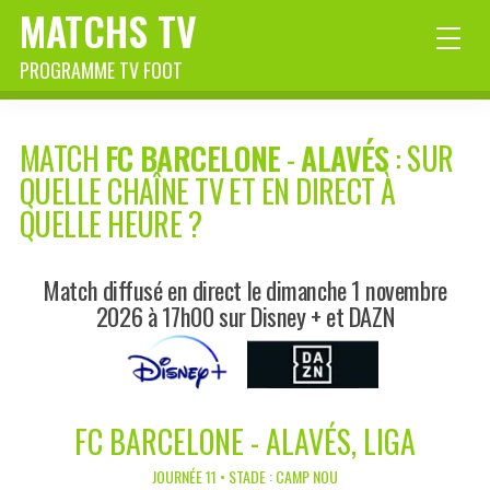
MATCHS TV
PROGRAMME TV FOOT
MATCH
FC BARCELONE
-
ALAVÉS
: SUR
QUELLE CHAÎNE TV ET EN DIRECT À
QUELLE HEURE ?
Match diffusé en direct le dimanche 1 novembre
2026 à 17h00 sur Disney + et DAZN
FC BARCELONE - ALAVÉS, LIGA
JOURNÉE 11 • STADE : CAMP NOU