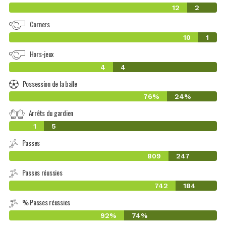
12
2
Corners
10
1
Hors-jeux
4
4
Possession de la balle
76%
24%
Arrêts du gardien
1
5
Passes
809
247
Passes réussies
742
184
% Passes réussies
92%
74%