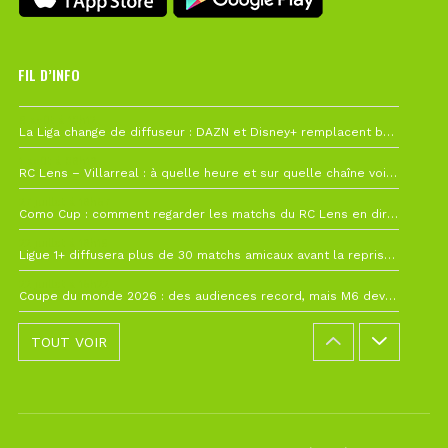
FIL D’INFO
6 août à 10h12
La Liga change de diffuseur : DAZN et Disney+ remplacent beIN Sports !
1 août à 09h19
RC Lens – Villarreal : à quelle heure et sur quelle chaîne voir la finale de la Como Cup ?
27 juillet à 19h57
Como Cup : comment regarder les matchs du RC Lens en direct ?
22 juillet à 19h16
Ligue 1+ diffusera plus de 30 matchs amicaux avant la reprise de la Ligue 1
22 juillet à 15h22
Coupe du monde 2026 : des audiences record, mais M6 devrait perdre très gros !
TOUT VOIR