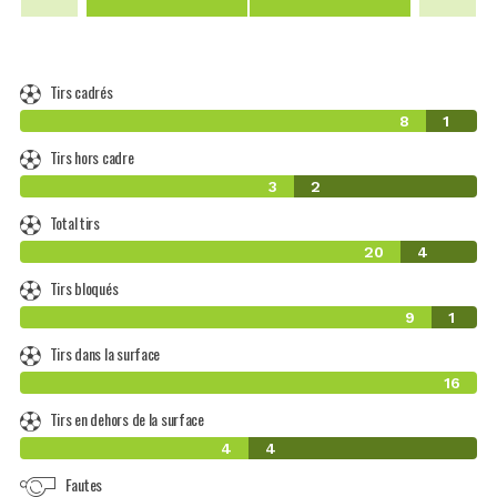
Tirs cadrés
8
1
Tirs hors cadre
3
2
Total tirs
20
4
Tirs bloqués
9
1
Tirs dans la surface
16
Tirs en dehors de la surface
4
4
Fautes