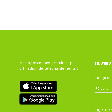
FIL D’INFO
Nos applications gratuites, plus
d'1 million de téléchargements !
Hier à 10h1
1 août à 09
27 juillet à
22 juillet à