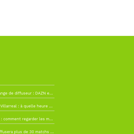
2
La Liga change de diffuseur : DAZN et Disney+ remplacent beIN Sports !
h19
RC Lens – Villarreal : à quelle heure et sur quelle chaîne voir la finale de la Como Cup ?
 19h57
Como Cup : comment regarder les matchs du RC Lens en direct ?
 19h16
Ligue 1+ diffusera plus de 30 matchs amicaux avant la reprise de la Ligue 1