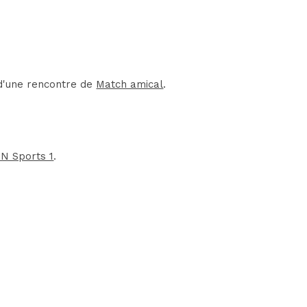
 d'une rencontre de
Match amical
.
IN Sports 1
.