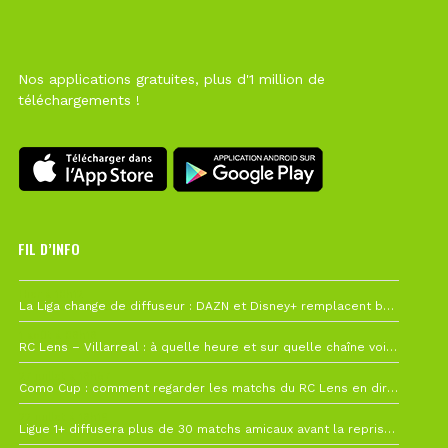
Nos applications gratuites, plus d'1 million de
téléchargements !
FIL D’INFO
Hier à 10h12
La Liga change de diffuseur : DAZN et Disney+ remplacent beIN Sports !
1 août à 09h19
RC Lens – Villarreal : à quelle heure et sur quelle chaîne voir la finale de la Como Cup ?
27 juillet à 19h57
Como Cup : comment regarder les matchs du RC Lens en direct ?
22 juillet à 19h16
Ligue 1+ diffusera plus de 30 matchs amicaux avant la reprise de la Ligue 1