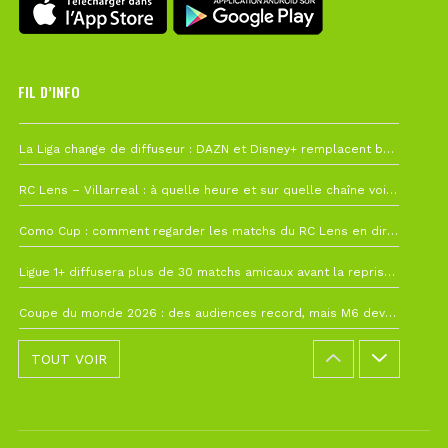
FIL D’INFO
6 août à 10h12
La Liga change de diffuseur : DAZN et Disney+ remplacent beIN Sports !
1 août à 09h19
RC Lens – Villarreal : à quelle heure et sur quelle chaîne voir la finale de la Como Cup ?
27 juillet à 19h57
Como Cup : comment regarder les matchs du RC Lens en direct ?
22 juillet à 19h16
Ligue 1+ diffusera plus de 30 matchs amicaux avant la reprise de la Ligue 1
22 juillet à 15h22
Coupe du monde 2026 : des audiences record, mais M6 devrait perdre très gros !
TOUT VOIR