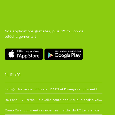
Nos applications gratuites, plus d'1 million de
téléchargements !
FIL D’INFO
6 août à 10h12
La Liga change de diffuseur : DAZN et Disney+ remplacent beIN Sports !
1 août à 09h19
RC Lens – Villarreal : à quelle heure et sur quelle chaîne voir la finale de la Como Cup ?
27 juillet à 19h57
Como Cup : comment regarder les matchs du RC Lens en direct ?