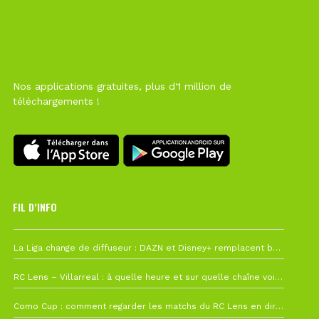
Nos applications gratuites, plus d'1 million de
téléchargements !
FIL D’INFO
6 août à 10h12
La Liga change de diffuseur : DAZN et Disney+ remplacent beIN Sports !
1 août à 09h19
RC Lens – Villarreal : à quelle heure et sur quelle chaîne voir la finale de la Como Cup ?
27 juillet à 19h57
Como Cup : comment regarder les matchs du RC Lens en direct ?