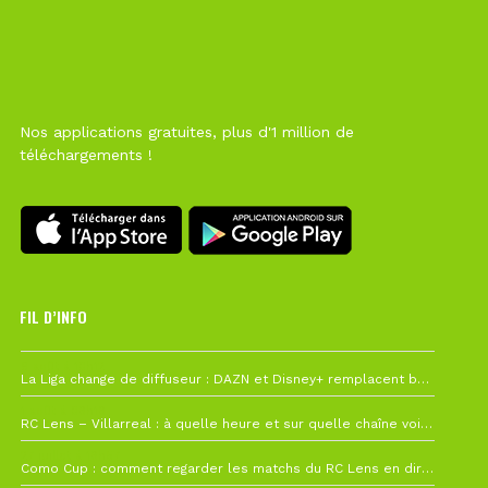
Nos applications gratuites, plus d'1 million de
téléchargements !
FIL D’INFO
6 août à 10h12
La Liga change de diffuseur : DAZN et Disney+ remplacent beIN Sports !
1 août à 09h19
RC Lens – Villarreal : à quelle heure et sur quelle chaîne voir la finale de la Como Cup ?
27 juillet à 19h57
Como Cup : comment regarder les matchs du RC Lens en direct ?