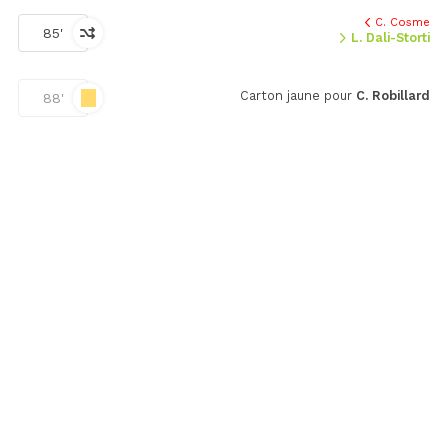
C. Cosme
85'
L. Dali-Storti
Carton jaune pour
C. Robillard
88'