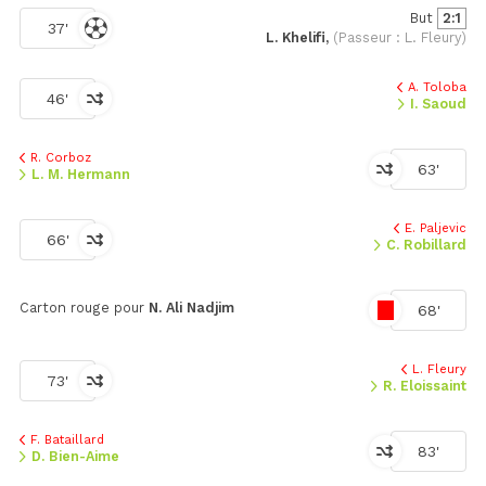
But
2:1
37'
L. Khelifi,
(Passeur : L. Fleury)
A. Toloba
46'
I. Saoud
R. Corboz
63'
L. M. Hermann
E. Paljevic
66'
C. Robillard
Carton rouge pour
N. Ali Nadjim
68'
L. Fleury
73'
R. Eloissaint
F. Bataillard
83'
D. Bien-Aime