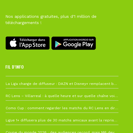
Nos applications gratuites, plus d'1 million de
téléchargements !
FIL D’INFO
6 août à 10h12
La Liga change de diffuseur : DAZN et Disney+ remplacent beIN Sports !
1 août à 09h19
RC Lens – Villarreal : à quelle heure et sur quelle chaîne voir la finale de la Como Cup ?
27 juillet à 19h57
Como Cup : comment regarder les matchs du RC Lens en direct ?
22 juillet à 19h16
Ligue 1+ diffusera plus de 30 matchs amicaux avant la reprise de la Ligue 1
22 juillet à 15h22
Coupe du monde 2026 : des audiences record, mais M6 devrait perdre très gros !