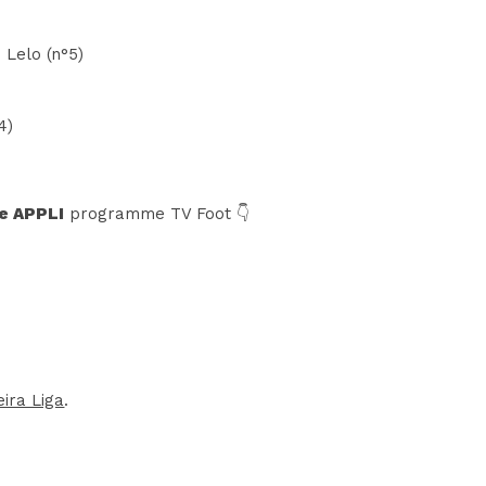
 Lelo (n°5)
4)
e APPLI
programme TV Foot 👇
ira Liga
.