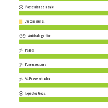
Possession de la balle
Cartons jaunes
Arrêts du gardien
Passes
Passes réussies
% Passes réussies
Expected Goals
-1