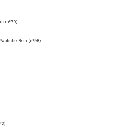
ah (n°70)
 Paulinho Bóia (n°98)
°2)