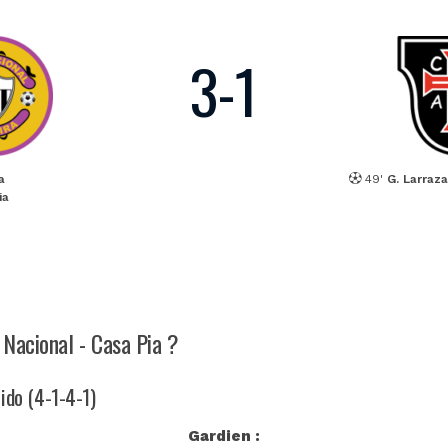
3
-
1
a
49'
G. Larraz
ia
 Nacional - Casa Pia ?
rido (4-1-4-1)
Gardien :