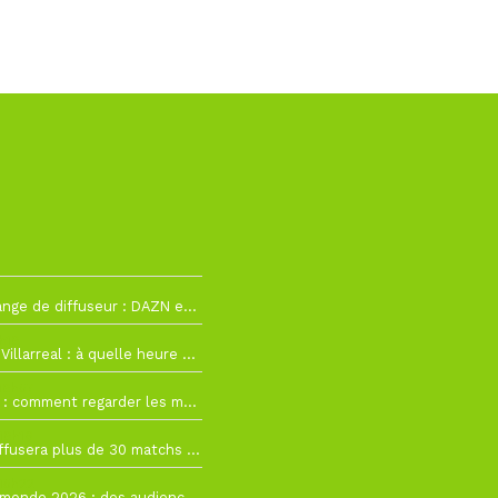
La Liga change de diffuseur : DAZN et Disney+ remplacent beIN Sports !
h19
RC Lens – Villarreal : à quelle heure et sur quelle chaîne voir la finale de la Como Cup ?
 19h57
Como Cup : comment regarder les matchs du RC Lens en direct ?
 19h16
Ligue 1+ diffusera plus de 30 matchs amicaux avant la reprise de la Ligue 1
 15h22
Coupe du monde 2026 : des audiences record, mais M6 devrait perdre très gros !