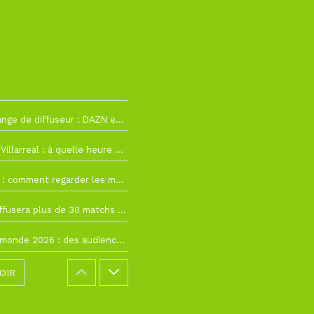
La Liga change de diffuseur : DAZN et Disney+ remplacent beIN Sports !
h19
RC Lens – Villarreal : à quelle heure et sur quelle chaîne voir la finale de la Como Cup ?
 19h57
Como Cup : comment regarder les matchs du RC Lens en direct ?
 19h16
Ligue 1+ diffusera plus de 30 matchs amicaux avant la reprise de la Ligue 1
 15h22
Coupe du monde 2026 : des audiences record, mais M6 devrait perdre très gros !
OIR