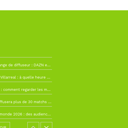
2
La Liga change de diffuseur : DAZN et Disney+ remplacent beIN Sports !
h19
RC Lens – Villarreal : à quelle heure et sur quelle chaîne voir la finale de la Como Cup ?
 19h57
Como Cup : comment regarder les matchs du RC Lens en direct ?
 19h16
Ligue 1+ diffusera plus de 30 matchs amicaux avant la reprise de la Ligue 1
 15h22
Coupe du monde 2026 : des audiences record, mais M6 devrait perdre très gros !
OIR