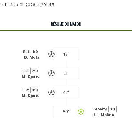
redi 14 août 2026 à 20h45.
RÉSUMÉ DU MATCH
But
1:0
17'
D. Mota
But
2:0
21'
M. Djuric
But
3:0
47'
M. Djuric
Penalty
3:1
80'
J. I. Molina