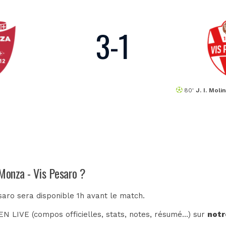
3
-
1
80'
J. I. Moli
 Monza - Vis Pesaro ?
saro sera disponible 1h avant le match.
N LIVE (compos officielles, stats, notes, résumé...) sur
notr