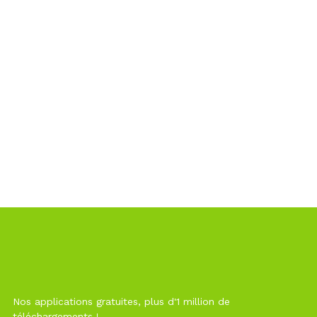
Nos applications gratuites, plus d'1 million de
téléchargements !