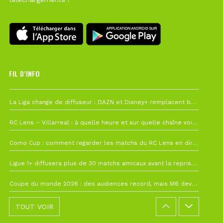
FIL D’INFO
Hier à 10h12
La Liga change de diffuseur : DAZN et Disney+ remplacent beIN Sports !
1 août à 09h19
RC Lens – Villarreal : à quelle heure et sur quelle chaîne voir la finale de la Como Cup ?
27 juillet à 19h57
Como Cup : comment regarder les matchs du RC Lens en direct ?
22 juillet à 19h16
Ligue 1+ diffusera plus de 30 matchs amicaux avant la reprise de la Ligue 1
22 juillet à 15h22
Coupe du monde 2026 : des audiences record, mais M6 devrait perdre très gros !
TOUT VOIR