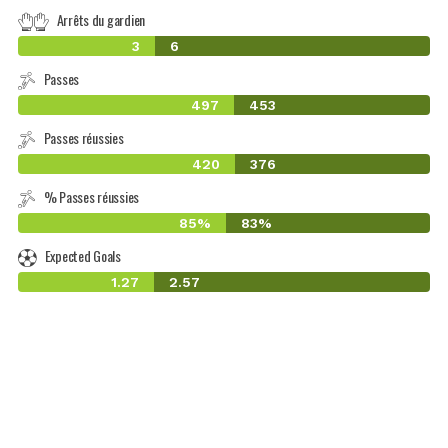
Arrêts du gardien
3
6
Passes
497
453
Passes réussies
420
376
% Passes réussies
85%
83%
Expected Goals
1.27
2.57