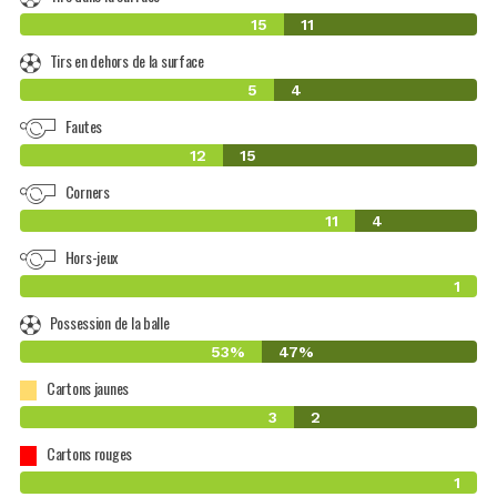
15
11
Tirs en dehors de la surface
5
4
Fautes
12
15
Corners
11
4
Hors-jeux
1
Possession de la balle
53%
47%
Cartons jaunes
3
2
Cartons rouges
1