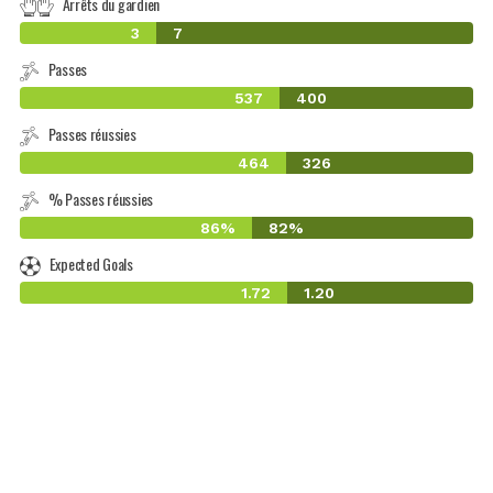
Arrêts du gardien
3
7
Passes
537
400
Passes réussies
464
326
% Passes réussies
86%
82%
Expected Goals
1.72
1.20