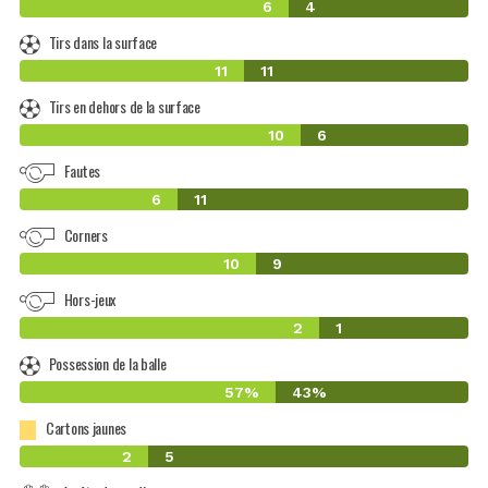
6
4
Tirs dans la surface
11
11
Tirs en dehors de la surface
10
6
Fautes
6
11
Corners
10
9
Hors-jeux
2
1
Possession de la balle
57%
43%
Cartons jaunes
2
5