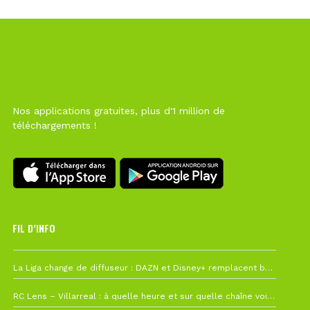
Nos applications gratuites, plus d'1 million de
téléchargements !
FIL D’INFO
Hier à 10h12
La Liga change de diffuseur : DAZN et Disney+ remplacent beIN Sports !
1 août à 09h19
RC Lens – Villarreal : à quelle heure et sur quelle chaîne voir la finale de la Como Cup ?