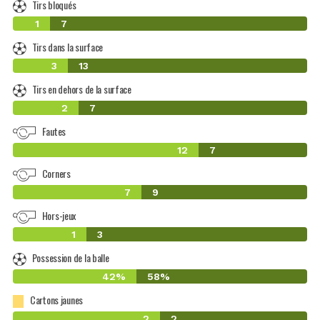
Tirs bloqués
1
7
Tirs dans la surface
3
13
Tirs en dehors de la surface
2
7
Fautes
12
7
Corners
7
9
Hors-jeux
1
3
Possession de la balle
42%
58%
Cartons jaunes
2
2