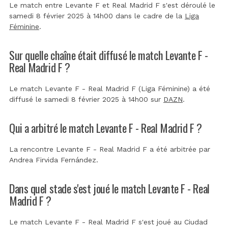
Le match entre Levante F et Real Madrid F s'est déroulé le
samedi 8 février 2025 à 14h00 dans le cadre de la
Liga
Féminine
.
Sur quelle chaîne était diffusé le match Levante F -
Real Madrid F ?
Le match Levante F - Real Madrid F (Liga Féminine) a été
diffusé le samedi 8 février 2025 à 14h00 sur
DAZN
.
Qui a arbitré le match Levante F - Real Madrid F ?
La rencontre Levante F - Real Madrid F a été arbitrée par
Andrea Firvida Fernández
.
Dans quel stade s'est joué le match Levante F - Real
Madrid F ?
Le match Levante F - Real Madrid F s'est joué au
Ciudad