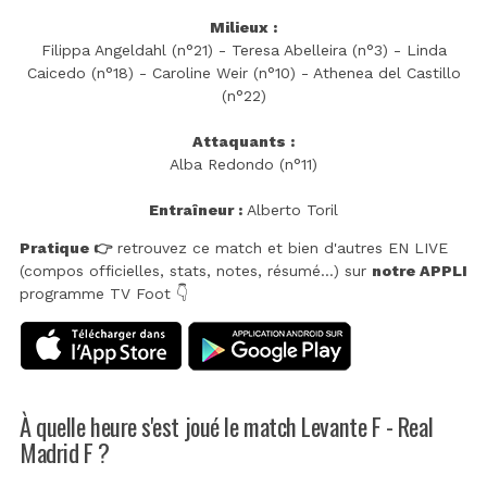
Milieux :
Filippa Angeldahl (n°21) - Teresa Abelleira (n°3) - Linda
Caicedo (n°18) - Caroline Weir (n°10) - Athenea del Castillo
(n°22)
Attaquants :
Alba Redondo (n°11)
Entraîneur :
Alberto Toril
Pratique 👉
retrouvez ce match et bien d'autres EN LIVE
(compos officielles, stats, notes, résumé...) sur
notre APPLI
programme TV Foot 👇
À quelle heure s'est joué le match Levante F - Real
Madrid F ?